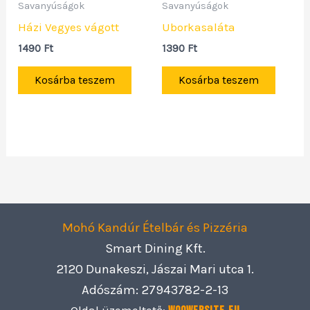
Savanyúságok
Savanyúságok
Házi Vegyes vágott
Uborkasaláta
1490
Ft
1390
Ft
Kosárba teszem
Kosárba teszem
Mohó Kandúr Ételbár és Pizzéria
Smart Dining Kft.
2120 Dunakeszi, Jászai Mari utca 1.
Adószám: 27943782-2-13