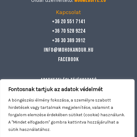
Oldal üzemeltető:
Woowebsite.eu
Kapcsolat
+36 20 551 7141
+36 70 528 9224
+36 30 389 3912
info@mohokandur.hu
Facebook
Adatkezelési tájékoztató
Általános szerződési feltételek
Fontosnak tartjuk az adatok védelmét
Egyéb információ
A böngészési élmény fokozása, a személyre szabott
hirdetések vagy tartalmak megjelenítése, valamint a
forgalom elemzése érdekében sütiket (cookie) használunk.
Copyright © 2026 Mohó Kandúr | Nyitva tartunk: Hétfő –
A "Mindet elfogadom" gombra kattintva hozzájárulhat a
Vasárnap 11:00 – 21:30 | Kiszállítás: Dunakeszi, Fót, Göd,
sütik használatához.
0
0
Mogyoród, Káposztásmegyer