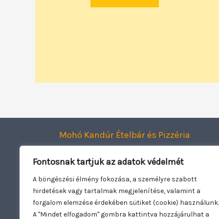
Mohó Kandúr Ételbár és Pizzéria
Smart Dining Kft.
Fontosnak tartjuk az adatok védelmét
2120 Dunakeszi, Jászai Mari utca 1.
Adószám: 27943782-2-13
A böngészési élmény fokozása, a személyre szabott
hirdetések vagy tartalmak megjelenítése, valamint a
Oldal üzemeltető:
Woowebsite.eu
forgalom elemzése érdekében sütiket (cookie) használunk.
A "Mindet elfogadom" gombra kattintva hozzájárulhat a