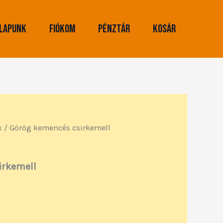
lapunk
Fiókom
Pénztár
Kosár
k
/ Görög kemencés csirkemell
irkemell