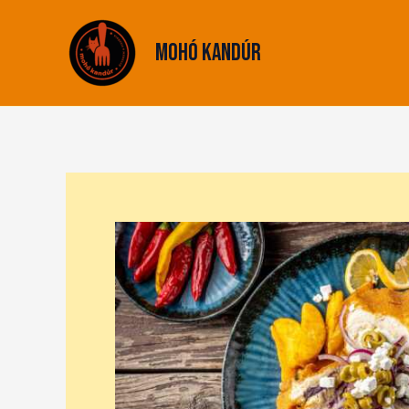
Skip
to
Mohó Kandúr
content