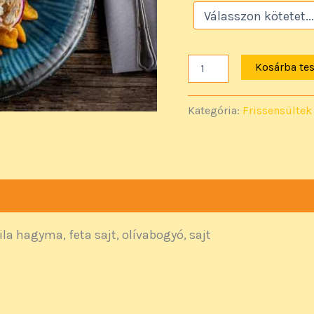
Kosárba te
Kategória:
Frissensültek
a hagyma, feta sajt, olívabogyó, sajt