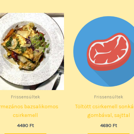
Frissensültek
Frissensültek
rmezános bazsalikomos
Töltött csirkemell sonká
csirkemell
gombával, sajttal
4490
Ft
4690
Ft