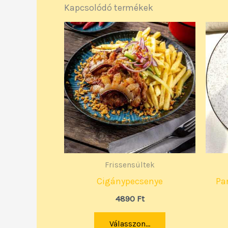
Kapcsolódó termékek
Frissensültek
Cigánypecsenye
Pa
4890
Ft
Válasszon...