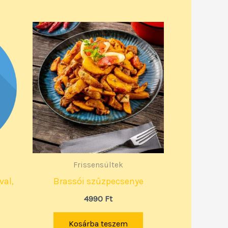
Frissensültek
val,
Brassói szűzpecsenye
4990
Ft
Kosárba teszem