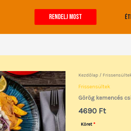
RENDELJ MOST
Ét
Görög
Kezdőlap
/
Frissensülte
kemencés
csirkemell
Frissensültek
mennyiség
Görög kemencés cs
4690
Ft
Köret
*