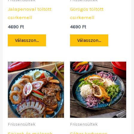
Jalapenoval töltött
Görögös töltött
csirkemell
csirkemell
4690
Ft
4690
Ft
Válasszon...
Válasszon...
Frissensültek
Frissensültek
Szüzek és malacok
Gábor kedvence