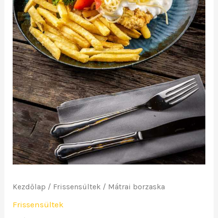
Kezdőlap
/
Frissensültek
/ Mátrai borzaska
Frissensültek