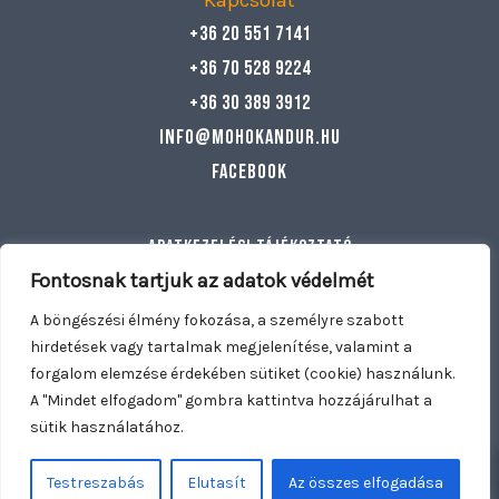
Kapcsolat
+36 20 551 7141
+36 70 528 9224
+36 30 389 3912
info@mohokandur.hu
Facebook
Adatkezelési tájékoztató
Általános szerződési feltételek
Fontosnak tartjuk az adatok védelmét
Egyéb információ
A böngészési élmény fokozása, a személyre szabott
hirdetések vagy tartalmak megjelenítése, valamint a
forgalom elemzése érdekében sütiket (cookie) használunk.
Copyright © 2026 Mohó Kandúr | Nyitva tartunk: Hétfő –
A "Mindet elfogadom" gombra kattintva hozzájárulhat a
Vasárnap 11:00 – 21:30 | Kiszállítás: Dunakeszi, Fót, Göd,
sütik használatához.
0
0
Mogyoród, Káposztásmegyer
WOOWEBSITE.EU
Testreszabás
Elutasít
Az összes elfogadása