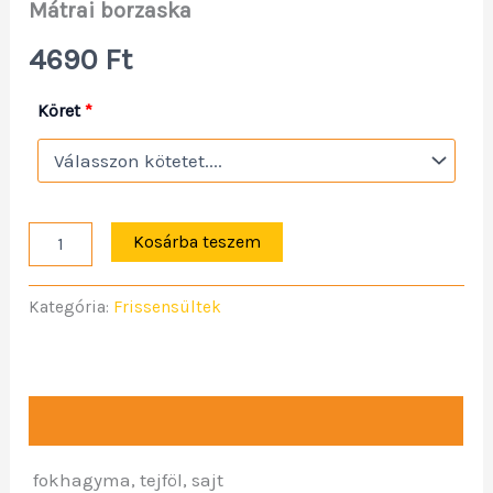
Mátrai borzaska
4690
Ft
Köret
*
Kosárba teszem
Kategória:
Frissensültek
Leírás
fokhagyma, tejföl, sajt