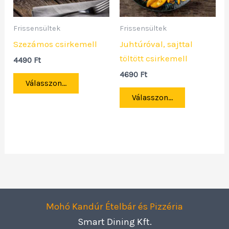
Frissensültek
Frissensültek
Szezámos csirkemell
Juhtúróval, sajttal
töltött csirkemell
4490
Ft
4690
Ft
Válasszon...
Válasszon...
Mohó Kandúr Ételbár és Pizzéria
Smart Dining Kft.