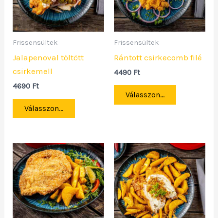
Frissensültek
Frissensültek
Jalapenoval töltött
Rántott csirkecomb filé
csirkemell
4490
Ft
4690
Ft
Válasszon...
Válasszon...