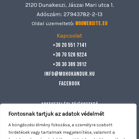
2120 Dunakeszi, Jászai Mari utca 1.
Adószám: 27943782-2-13
Oldal üzemeltető:
Woowebsite.eu
Kapcsolat
+36 20 551 7141
+36 70 528 9224
+36 30 389 3912
info@mohokandur.hu
Facebook
Adatkezelési tájékoztató
Általános szerződési feltételek
Fontosnak tartjuk az adatok védelmét
Egyéb információ
A böngészési élmény fokozása, a személyre szabott
hirdetések vagy tartalmak megjelenítése, valamint a