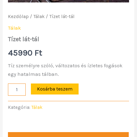
Kezdőlap
/
Tálak
/ Tízet lát-tál
Tálak
Tízet lát-tál
45990
Ft
Tíz személyre szóló, változatos és ízletes fogások
egy hatalmas tálban.
Kosárba teszem
Kategória:
Tálak