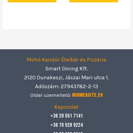
Mohó Kandúr Ételbár és Pizzéria
Smart Dining Kft.
2120 Dunakeszi, Jászai Mari utca 1.
Adószám: 27943782-2-13
Oldal üzemeltető:
Woowebsite.eu
Kapcsolat
+36 20 551 7141
+36 70 528 9224