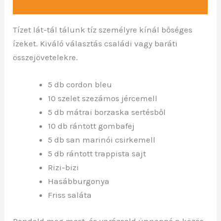
Leírás
Tízet lát-tál tálunk tíz személyre kínál bőséges
ízeket. Kiváló választás családi vagy baráti
összejövetelekre.
5 db cordon bleu
10 szelet szezámos jércemell
5 db mátrai borzaska sertésből
10 db rántott gombafej
5 db san marinói csirkemell
5 db rántott trappista sajt
Rizi-bizi
Hasábburgonya
Friss saláta