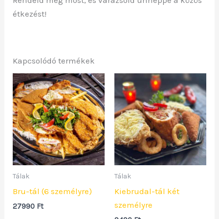
Rendeld meg most, és varázsold ünneppé a közös
étkezést!
Kapcsolódó termékek
Tálak
Tálak
Bru-tál (6 személyre)
Kiebrudal-tál két
személyre
27990
Ft