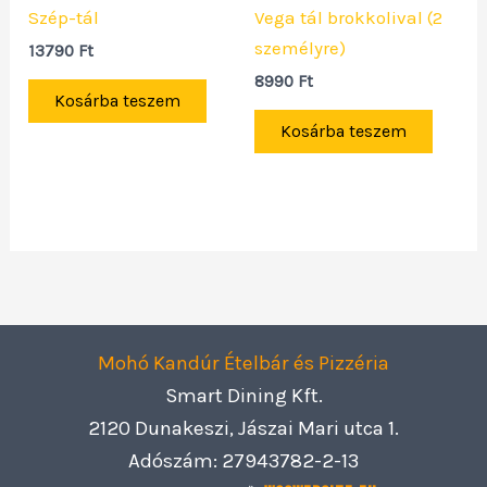
Szép-tál
Vega tál brokkolival (2
személyre)
13790
Ft
8990
Ft
Kosárba teszem
Kosárba teszem
Mohó Kandúr Ételbár és Pizzéria
Smart Dining Kft.
2120 Dunakeszi, Jászai Mari utca 1.
Adószám: 27943782-2-13