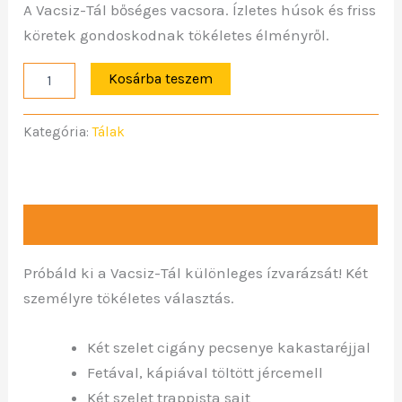
A Vacsiz-Tál bőséges vacsora. Ízletes húsok és friss
köretek gondoskodnak tökéletes élményről.
Kosárba teszem
Kategória:
Tálak
Leírás
Próbáld ki a Vacsiz-Tál különleges ízvarázsát! Két
személyre tökéletes választás.
Két szelet cigány pecsenye kakastaréjjal
Fetával, kápiával töltött jércemell
Két szelet trappista sajt