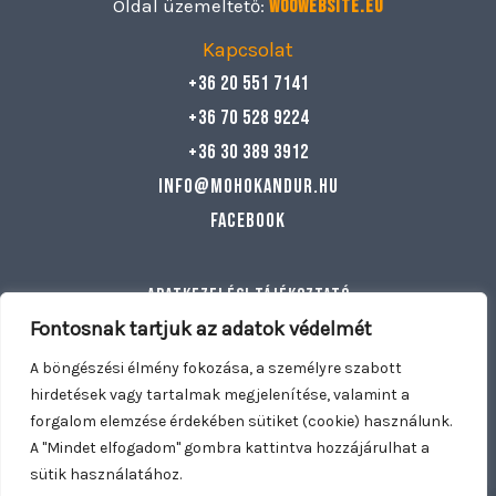
Oldal üzemeltető:
Woowebsite.eu
Kapcsolat
+36 20 551 7141
+36 70 528 9224
+36 30 389 3912
info@mohokandur.hu
Facebook
Adatkezelési tájékoztató
Általános szerződési feltételek
Fontosnak tartjuk az adatok védelmét
Egyéb információ
A böngészési élmény fokozása, a személyre szabott
hirdetések vagy tartalmak megjelenítése, valamint a
forgalom elemzése érdekében sütiket (cookie) használunk.
Copyright © 2026 Mohó Kandúr | Nyitva tartunk: Hétfő –
A "Mindet elfogadom" gombra kattintva hozzájárulhat a
Vasárnap 11:00 – 21:30 | Kiszállítás: Dunakeszi, Fót, Göd,
sütik használatához.
0
0