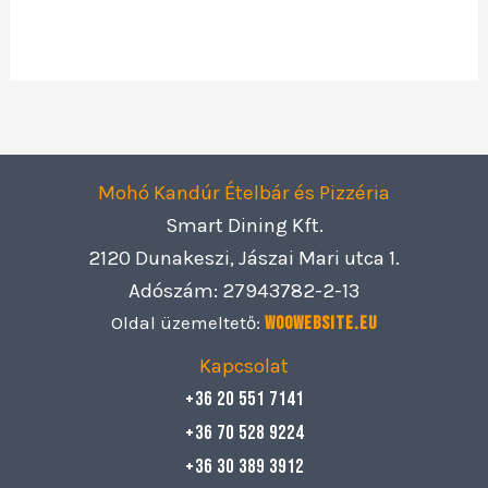
Mohó Kandúr Ételbár és Pizzéria
Smart Dining Kft.
2120 Dunakeszi, Jászai Mari utca 1.
Adószám: 27943782-2-13
Oldal üzemeltető:
Woowebsite.eu
Kapcsolat
+36 20 551 7141
+36 70 528 9224
+36 30 389 3912