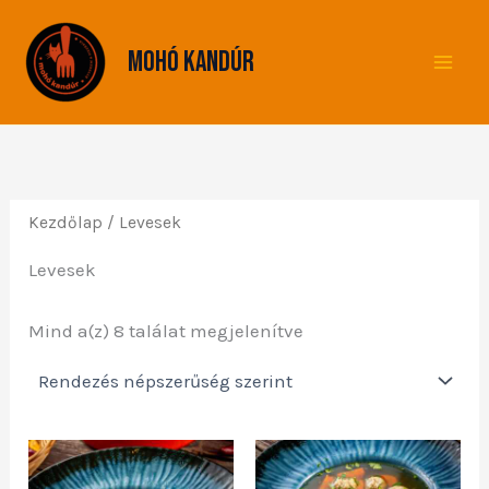
Sorted
Skip
by
to
popularity
Mohó Kandúr
content
Kezdőlap
/ Levesek
Levesek
Mind a(z) 8 találat megjelenítve