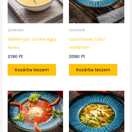
Levesek
Levesek
Sáfrányos csirkeragu
Csontleves házi
leves
metélttel
2190
Ft
2090
Ft
Kosárba teszem
Kosárba teszem