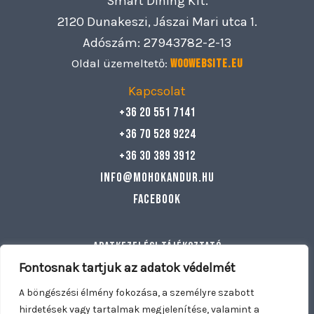
Smart Dining Kft.
2120 Dunakeszi, Jászai Mari utca 1.
Adószám: 27943782-2-13
Oldal üzemeltető:
Woowebsite.eu
Kapcsolat
+36 20 551 7141
+36 70 528 9224
+36 30 389 3912
info@mohokandur.hu
Facebook
Adatkezelési tájékoztató
Általános szerződési feltételek
Fontosnak tartjuk az adatok védelmét
Egyéb információ
A böngészési élmény fokozása, a személyre szabott
hirdetések vagy tartalmak megjelenítése, valamint a