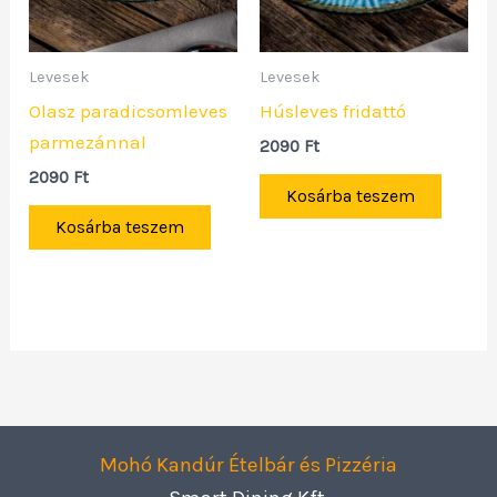
Levesek
Levesek
Olasz paradicsomleves
Húsleves fridattó
parmezánnal
2090
Ft
2090
Ft
Kosárba teszem
Kosárba teszem
Mohó Kandúr Ételbár és Pizzéria