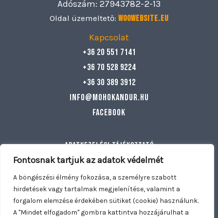
Adószám: 27943782-2-13
Oldal üzemeltető:
Woowebsite.eu
Kapcsolat
+36 20 551 7141
+36 70 528 9224
+36 30 389 3912
info@mohokandur.hu
Facebook
Adatkezelési tájékoztató
Általános szerződési feltételek
Fontosnak tartjuk az adatok védelmét
Egyéb információ
A böngészési élmény fokozása, a személyre szabott
hirdetések vagy tartalmak megjelenítése, valamint a
forgalom elemzése érdekében sütiket (cookie) használunk.
Copyright © 2026 Mohó Kandúr | Nyitva tartunk: Hétfő –
A "Mindet elfogadom" gombra kattintva hozzájárulhat a