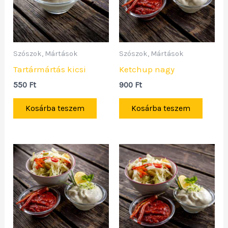
Szószok, Mártások
Szószok, Mártások
Tartármártás kicsi
Ketchup nagy
550
Ft
900
Ft
Kosárba teszem
Kosárba teszem