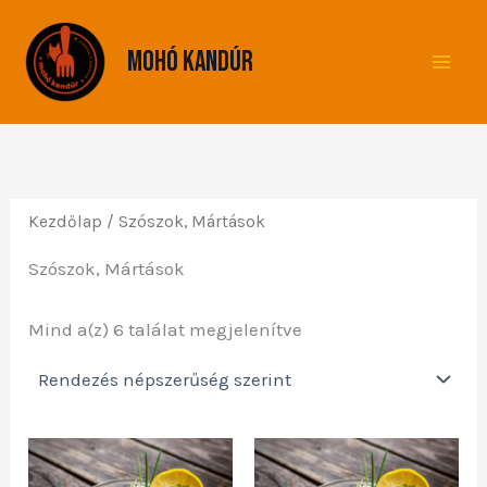
Sorted
Skip
by
to
popularity
Mohó Kandúr
content
Kezdőlap
/ Szószok, Mártások
Szószok, Mártások
Mind a(z) 6 találat megjelenítve