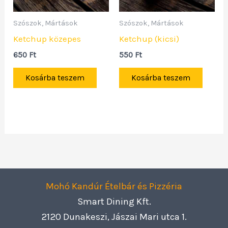
Szószok, Mártások
Szószok, Mártások
Ketchup közepes
Ketchup (kicsi)
650
Ft
550
Ft
Kosárba teszem
Kosárba teszem
Mohó Kandúr Ételbár és Pizzéria
Smart Dining Kft.
2120 Dunakeszi, Jászai Mari utca 1.