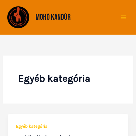
Skip
to
Mohó Kandúr
content
Egyéb kategória
Egyéb kategória