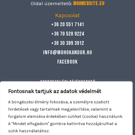
Oldal üzemeltető:
Woowebsite.eu
Kapcsolat
+36 20 551 7141
+36 70 528 9224
+36 30 389 3912
info@mohokandur.hu
Facebook
Adatkezelési tájékoztató
Általános szerződési feltételek
Fontosnak tartjuk az adatok védelmét
Egyéb információ
A böngészési élmény fokozása, a személyre szabott
hirdetések vagy tartalmak megjelenítése, valamint a
forgalom elemzése érdekében sütiket (cookie) használunk.
Copyright © 2026 Mohó Kandúr | Nyitva tartunk: Hétfő –
A "Mindet elfogadom" gombra kattintva hozzájárulhat a
Vasárnap 11:00 – 21:30 | Kiszállítás: Dunakeszi, Fót, Göd,
sütik használatához.
0
0