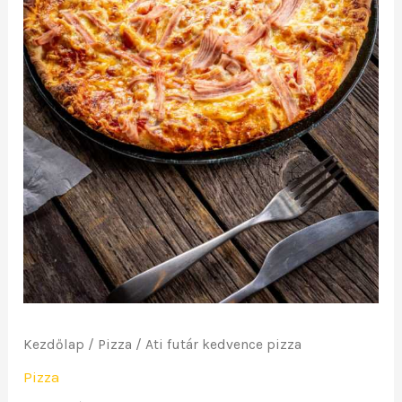
Kezdőlap
/
Pizza
/ Ati futár kedvence pizza
Pizza