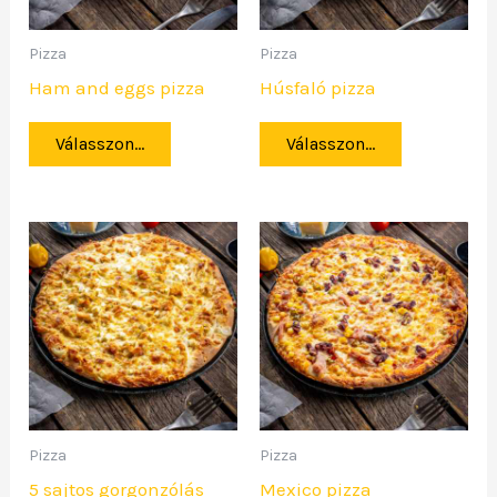
Pizza
Pizza
Ham and eggs pizza
Húsfaló pizza
Válasszon...
Válasszon...
Pizza
Pizza
5 sajtos gorgonzólás
Mexico pizza