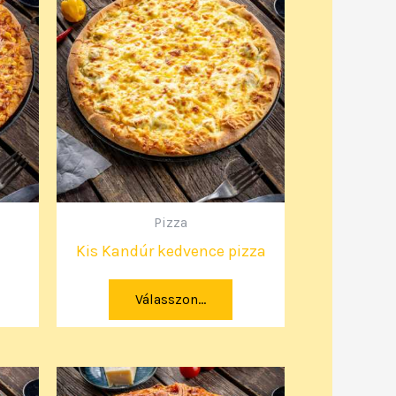
Pizza
Kis Kandúr kedvence pizza
Válasszon...