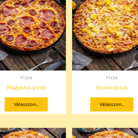
Pizza
Pizza
Magyaros pizza
Hawaii pizza
Válasszon...
Válasszon...