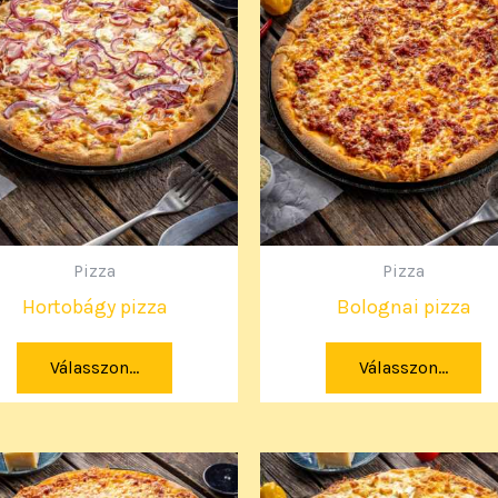
Pizza
Pizza
Hortobágy pizza
Bolognai pizza
Válasszon...
Válasszon...