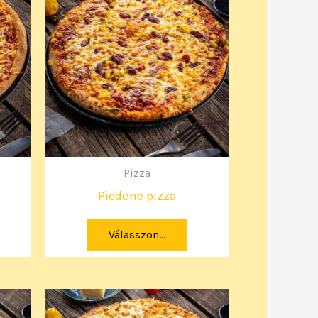
Pizza
Piedone pizza
Válasszon...