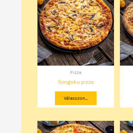
Pizza
Songoku pizza
Válasszon...