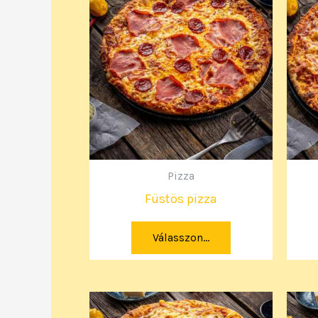
Pizza
Füstös pizza
Válasszon...