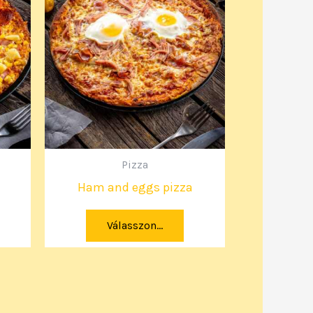
Pizza
Ham and eggs pizza
Válasszon...