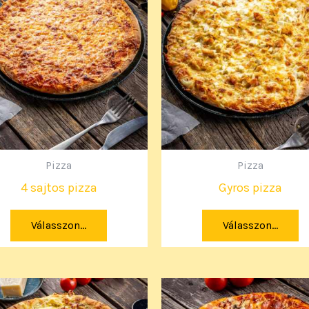
Pizza
Pizza
4 sajtos pizza
Gyros pizza
Válasszon...
Válasszon...