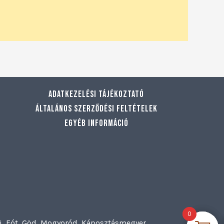
Adatkezelési tájékoztató
Általános szerződési feltételek
Egyéb információ
0
0
szi, Fót, Göd, Mogyoród, Káposztásmegyer