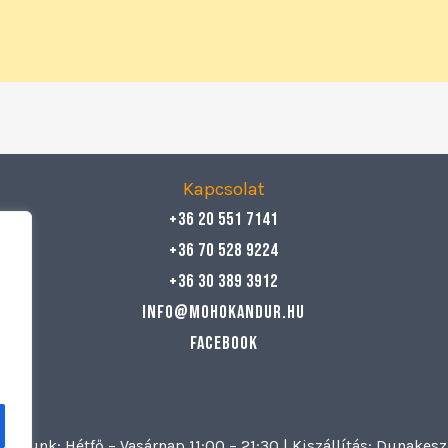
Kapcsolat
+36 20 551 7141
+36 70 528 9224
+36 30 389 3912
info@mohokandur.hu
Facebook
artunk: Hétfő – Vasárnap 11:00 – 21:30 | Kiszállítás: Dunake