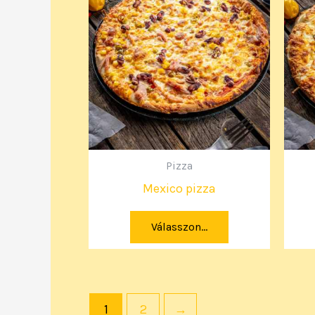
Pizza
Mexico pizza
Válasszon...
1
2
→