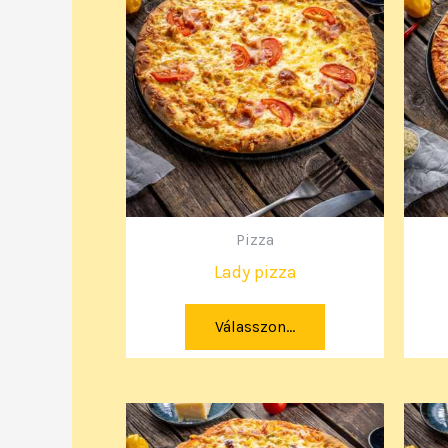
Pizza
Lady pizza
Válasszon...