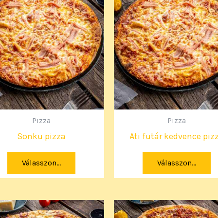
Pizza
Pizza
Sonku pizza
Ati futár kedvence piz
Válasszon...
Válasszon...