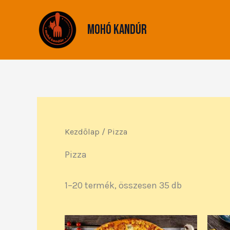
Sorted
Skip
by
to
popularity
Mohó Kandúr
content
Kezdőlap
/ Pizza
Pizza
1–20 termék, összesen 35 db