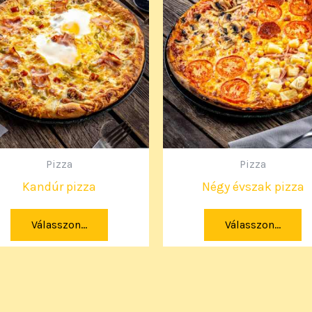
Pizza
Pizza
Kandúr pizza
Négy évszak pizza
Válasszon...
Válasszon...