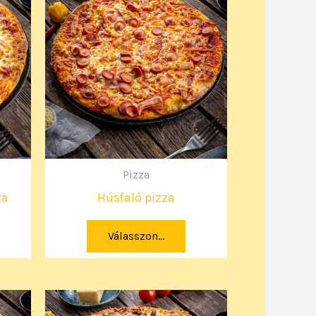
Pizza
za
Húsfaló pizza
Válasszon...