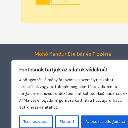
Mohó Kandúr Ételbár és Pizzéria
Smart Dining Kft.
Fontosnak tartjuk az adatok védelmét
2120 Dunakeszi, Jászai Mari utca 1.
Adószám: 27943782-2-13
A böngészési élmény fokozása, a személyre szabott
hirdetések vagy tartalmak megjelenítése, valamint a
Oldal üzemeltető:
Woowebsite.eu
forgalom elemzése érdekében sütiket (cookie) használunk.
A "Mindet elfogadom" gombra kattintva hozzájárulhat a
sütik használatához.
Testreszabás
Elutasít
Az összes elfogadása
Copyright © 2026 Mohó Kandúr | Nyitva t