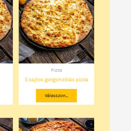
Pizza
5 sajtos gorgonzólás pizza
Válasszon...