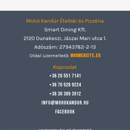
Mohó Kandúr Ételbár és Pizzéria
Smart Dining Kft.
2120 Dunakeszi, Jászai Mari utca 1.
Adószám: 27943782-2-13
Oldal üzemeltető:
Woowebsite.eu
Kapcsolat
+36 20 551 7141
+36 70 528 9224
+36 30 389 3912
info@mohokandur.hu
Facebook