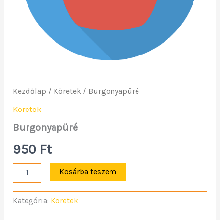
Kezdőlap
/
Köretek
/ Burgonyapüré
Köretek
Burgonyapüré
950
Ft
Kosárba teszem
Kategória:
Köretek