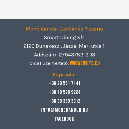
Mohó Kandúr Ételbár és Pizzéria
Smart Dining Kft.
2120 Dunakeszi, Jászai Mari utca 1.
Adószám: 27943782-2-13
Oldal üzemeltető:
Woowebsite.eu
Kapcsolat
+36 20 551 7141
+36 70 528 9224
+36 30 389 3912
info@mohokandur.hu
Facebook