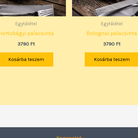
Egytálétel
Egytálétel
Hortobágyi palacsinta
Bolognai palacsinta
3790
Ft
3790
Ft
Kosárba teszem
Kosárba teszem