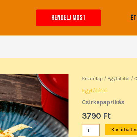
RENDELJ MOST
Ét
Csirkepaprikás
Kezdőlap
/
Egytálétel
/ C
mennyiség
Egytálétel
Csirkepaprikás
3790
Ft
Kosárba te