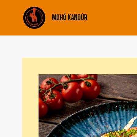
Skip
to
Mohó Kandúr
content