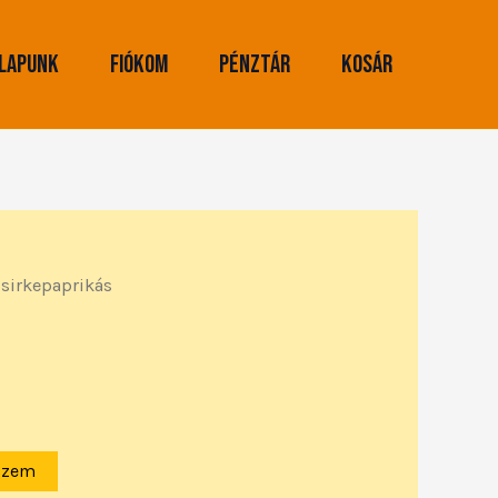
lapunk
Fiókom
Pénztár
Kosár
sirkepaprikás
szem