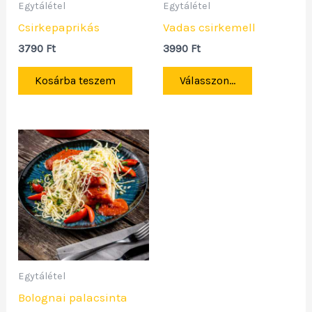
Egytálétel
Egytálétel
Csirkepaprikás
Vadas csirkemell
3790
Ft
3990
Ft
Kosárba teszem
Válasszon...
Egytálétel
Bolognai palacsinta