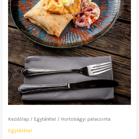
Kezdőlap
/
Egytálétel
/ Hortobágyi palacsinta
Egytálétel