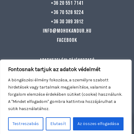
+36 20 551 7141
+36 70 528 9224
+36 30 389 3912
info@mohokandur.hu
Facebook
Adatkezelési tájékoztató
Általános szerződési feltételek
Fontosnak tartjuk az adatok védelmét
Egyéb információ
A böngészési élmény fokozása, a személyre szabott
hirdetések vagy tartalmak megjelenítése, valamint a
forgalom elemzése érdekében sütiket (cookie) használunk.
Copyright © 2026 Mohó Kandúr | Nyitva tartunk: Hétfő –
A "Mindet elfogadom" gombra kattintva hozzájárulhat a
Vasárnap 11:00 – 21:30 | Kiszállítás: Dunakeszi, Fót, Göd,
sütik használatához.
0
0
Mogyoród, Káposztásmegyer
WOOWEBSITE.EU
Testreszabás
Elutasít
Az összes elfogadása