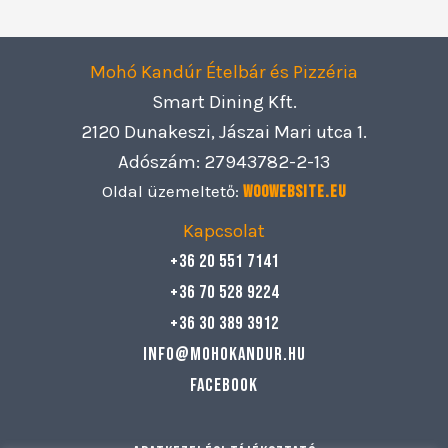
Mohó Kandúr Ételbár és Pizzéria
Smart Dining Kft.
2120 Dunakeszi, Jászai Mari utca 1.
Adószám: 27943782-2-13
Oldal üzemeltető:
Woowebsite.eu
Kapcsolat
+36 20 551 7141
+36 70 528 9224
+36 30 389 3912
info@mohokandur.hu
Facebook