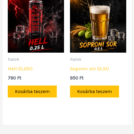
Italok
Italok
Hell (0,25l)
Soproni sör (0,5l)
790
Ft
950
Ft
Kosárba teszem
Kosárba teszem