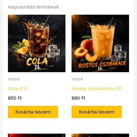
Kapcsolódó termékek
Italok
Italok
Cola (1 l)
Rostos őszibarack (1l)
850
Ft
890
Ft
Kosárba teszem
Kosárba teszem