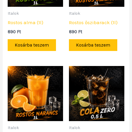
Italok
Italok
Rostos alma (1l)
Rostos őszibarack (1l)
890
Ft
890
Ft
Kosárba teszem
Kosárba teszem
Italok
Italok