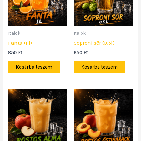
Italok
Italok
Fanta (1 l)
Soproni sör (0,5l)
850
Ft
950
Ft
Kosárba teszem
Kosárba teszem