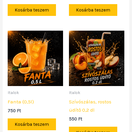
Kosárba teszem
Kosárba teszem
Italok
Italok
Fanta (0,5l)
Szívószálas, rostos
üdítő 0,2 dl
750
Ft
550
Ft
Kosárba teszem