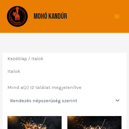
Sorted
Skip
by
to
popularity
Mohó Kandúr
content
Kezdőlap
/ Italok
Italok
Mind a(z) 12 találat megjelenítve