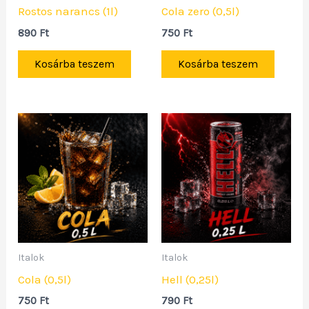
Rostos narancs (1l)
Cola zero (0,5l)
890
Ft
750
Ft
Kosárba teszem
Kosárba teszem
Italok
Italok
Cola (0,5l)
Hell (0,25l)
750
Ft
790
Ft