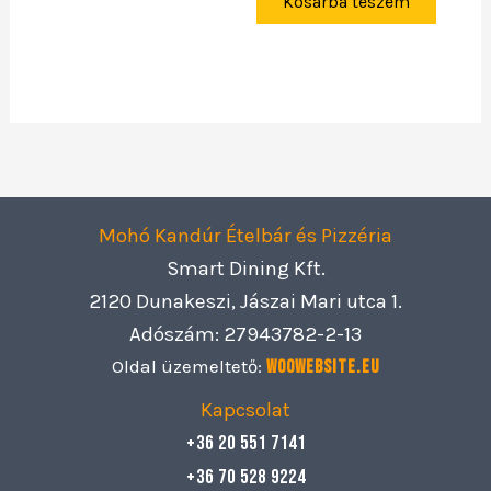
Kosárba teszem
Mohó Kandúr Ételbár és Pizzéria
Smart Dining Kft.
2120 Dunakeszi, Jászai Mari utca 1.
Adószám: 27943782-2-13
Oldal üzemeltető:
Woowebsite.eu
Kapcsolat
+36 20 551 7141
+36 70 528 9224