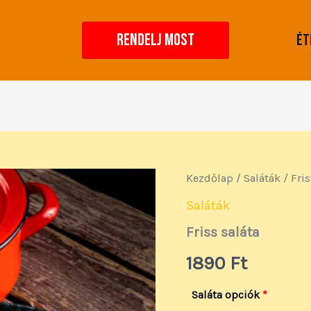
RENDELJ MOST
Ét
Friss
Kezdőlap
/
Saláták
/ Fris
saláta
mennyiség
Saláták
Friss saláta
1890
Ft
Saláta opciók
*