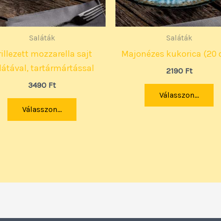
Saláták
Saláták
illezett mozzarella sajt
Majonézes kukorica (20 
látával, tartármártással
2190
Ft
3490
Ft
Válasszon...
Válasszon...