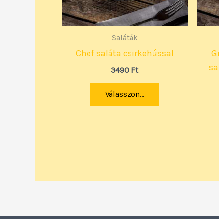
Saláták
Chef saláta csirkehússal
Gr
sa
3490
Ft
Válasszon...