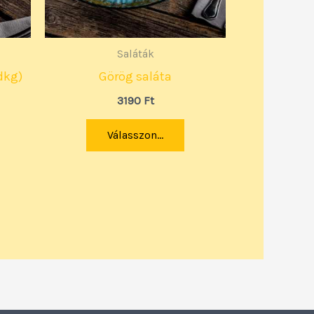
Saláták
dkg)
Görög saláta
3190
Ft
Válasszon...