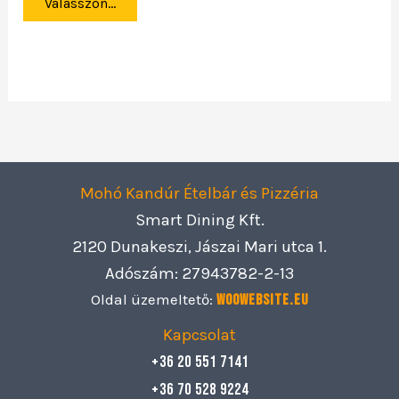
Válasszon...
Mohó Kandúr Ételbár és Pizzéria
Smart Dining Kft.
2120 Dunakeszi, Jászai Mari utca 1.
Adószám: 27943782-2-13
Oldal üzemeltető:
Woowebsite.eu
Kapcsolat
+36 20 551 7141
+36 70 528 9224