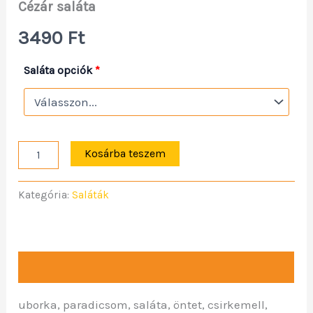
Cézár saláta
3490
Ft
Saláta opciók
*
Kosárba teszem
Kategória:
Saláták
Leírás
uborka, paradicsom, saláta, öntet, csirkemell,