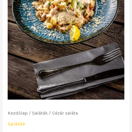
Kezdőlap
/
Saláták
/ Cézár saláta
Saláták