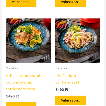
Válasszon...
Válasszon...
Saláták
Saláták
Grillezett mozzarella
Chef saláta
sajt salátával,
csirkehússal
tartármártással
3490
Ft
3490
Ft
Válasszon...