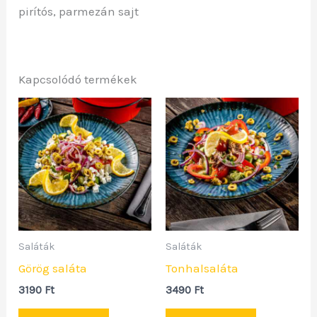
pirítós, parmezán sajt
Kapcsolódó termékek
Saláták
Saláták
Görög saláta
Tonhalsaláta
3190
Ft
3490
Ft