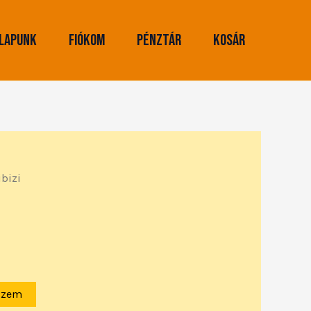
lapunk
Fiókom
Pénztár
Kosár
ibizi
szem