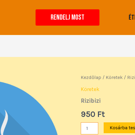
RENDELJ MOST
Ét
Rizibizi
Kezdőlap
/
Köretek
/ Riz
mennyiség
Köretek
Rizibizi
950
Ft
Kosárba te