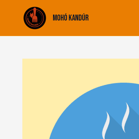
Skip
to
Mohó Kandúr
content