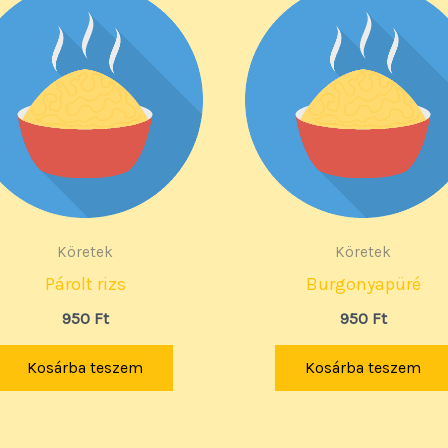
Köretek
Köretek
Párolt rizs
Burgonyapüré
950
Ft
950
Ft
Kosárba teszem
Kosárba teszem