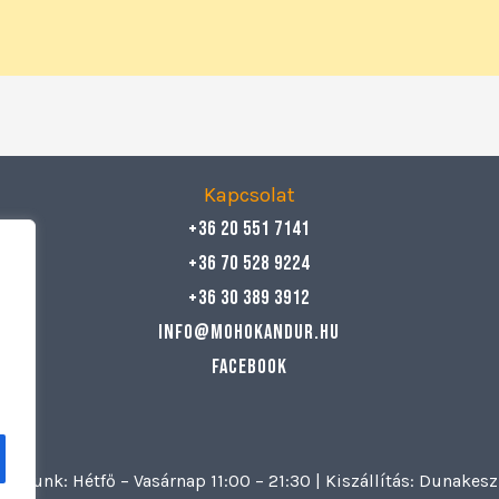
Kapcsolat
+36 20 551 7141
+36 70 528 9224
+36 30 389 3912
info@mohokandur.hu
Facebook
artunk: Hétfő – Vasárnap 11:00 – 21:30 | Kiszállítás: Dunake