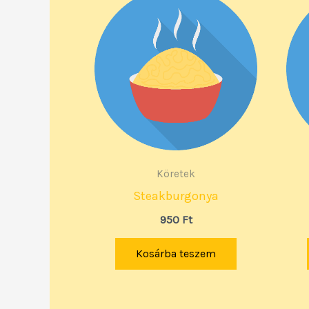
Köretek
Steakburgonya
950
Ft
Kosárba teszem