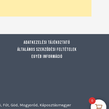
Adatkezelési tájékoztató
Általános szerződési feltételek
Egyéb információ
0
0
szi, Fót, Göd, Mogyoród, Káposztásmegyer