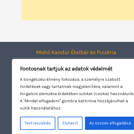
Mohó Kandúr Ételbár és Pizzéria
Smart Dining Kft.
Fontosnak tartjuk az adatok védelmét
2120 Dunakeszi, Jászai Mari utca 1.
Adószám: 27943782-2-13
A böngészési élmény fokozása, a személyre szabott
hirdetések vagy tartalmak megjelenítése, valamint a
Oldal üzemeltető:
Woowebsite.eu
forgalom elemzése érdekében sütiket (cookie) használunk.
A "Mindet elfogadom" gombra kattintva hozzájárulhat a
sütik használatához.
Testreszabás
Elutasít
Az összes elfogadása
Copyright © 2026 Mohó Kandúr | Nyitva t