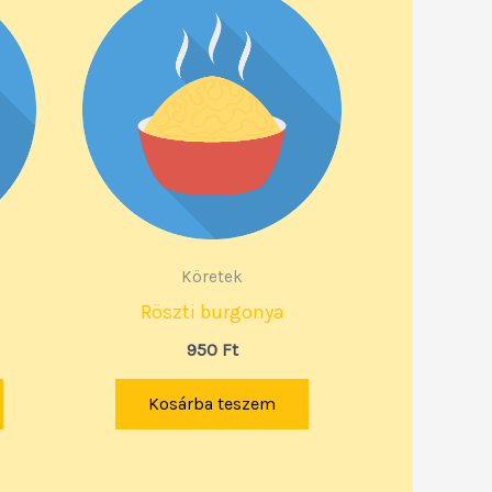
Köretek
Röszti burgonya
950
Ft
Kosárba teszem