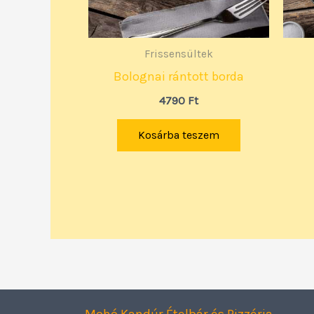
Frissensültek
Bolognai rántott borda
4790
Ft
Kosárba teszem