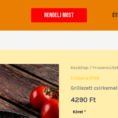
RENDELJ MOST
Ét
Grillezett
Kezdőlap
/
Frissensülte
csirkemell
mennyiség
Frissensültek
Grillezett csirkemel
4290
Ft
Köret
*