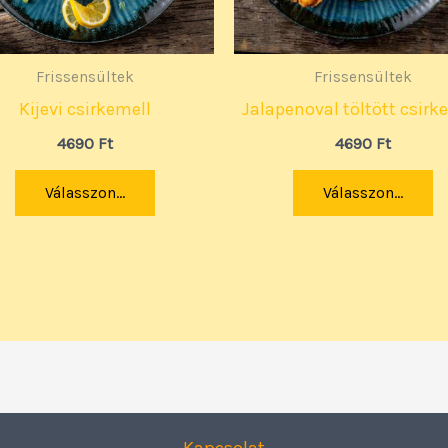
Frissensültek
Frissensültek
Kijevi csirkemell
Jalapenoval töltött csirk
4690
Ft
4690
Ft
Válasszon...
Válasszon...