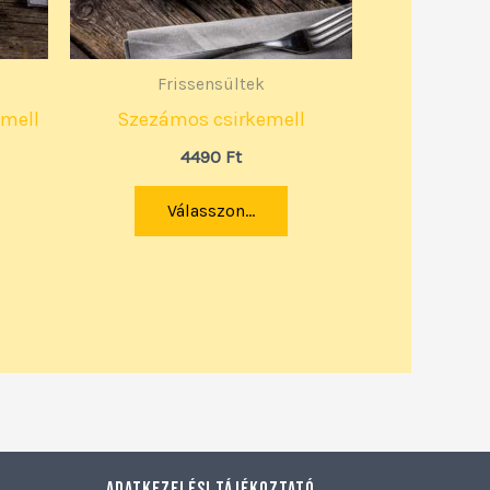
Frissensültek
emell
Szezámos csirkemell
4490
Ft
Válasszon...
Adatkezelési tájékoztató