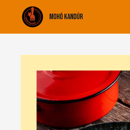
Skip
to
Mohó Kandúr
content