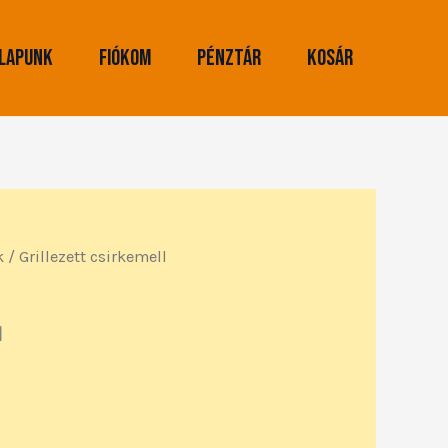
lapunk
Fiókom
Pénztár
Kosár
k
/ Grillezett csirkemell
l