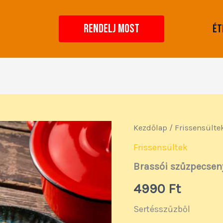
RENDELJ MOST
Ét
Brassói
Kezdőlap
/
Frissensülte
szűzpecsenye
mennyiség
Frissensültek
Brassói szűzpecsen
4990
Ft
Sertésszűzből