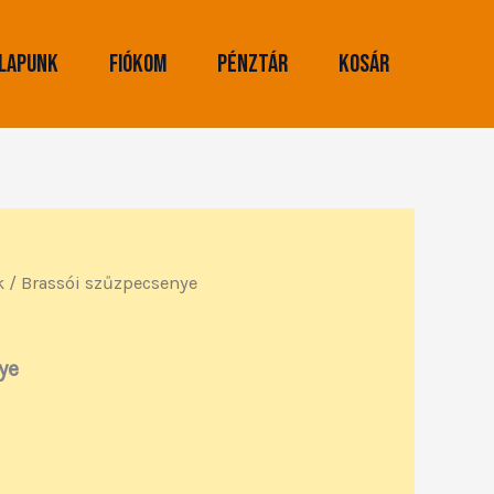
lapunk
Fiókom
Pénztár
Kosár
k
/ Brassói szűzpecsenye
ye