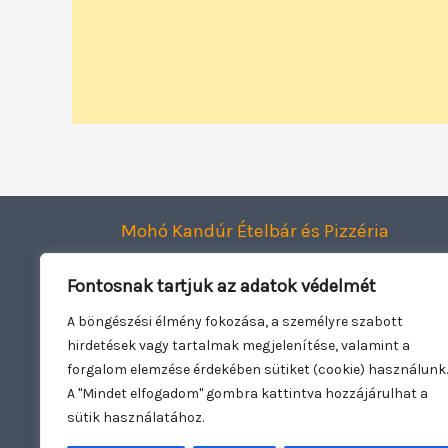
Mohó Kandúr Ételbár és Pizzéria
Smart Dining Kft.
Fontosnak tartjuk az adatok védelmét
2120 Dunakeszi, Jászai Mari utca 1.
Adószám: 27943782-2-13
A böngészési élmény fokozása, a személyre szabott
hirdetések vagy tartalmak megjelenítése, valamint a
Oldal üzemeltető:
Woowebsite.eu
forgalom elemzése érdekében sütiket (cookie) használunk.
A "Mindet elfogadom" gombra kattintva hozzájárulhat a
sütik használatához.