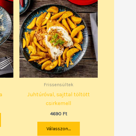
Frissensültek
a
Juhtúróval, sajttal töltött
csirkemell
4690
Ft
Válasszon...