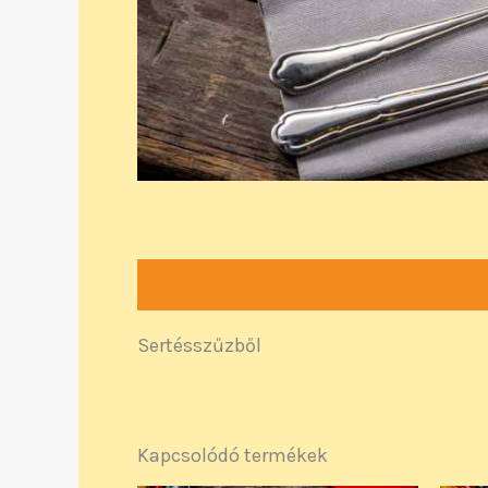
Leírás
Sertésszűzből
Kapcsolódó termékek