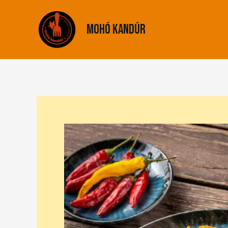
Skip
to
Mohó Kandúr
content