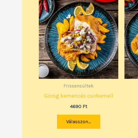
Frissensültek
Görög kemencés csirkemell
4690
Ft
Válasszon...