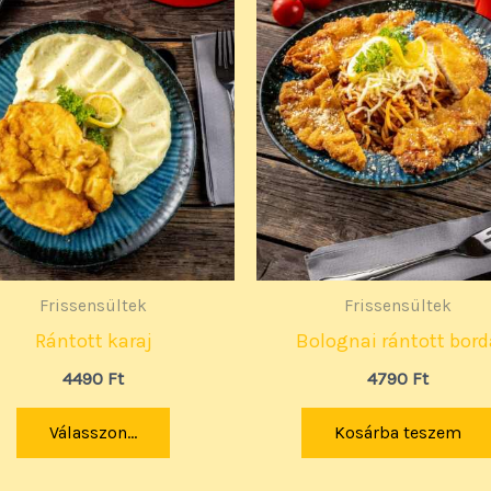
Frissensültek
Frissensültek
Rántott karaj
Bolognai rántott bord
4490
Ft
4790
Ft
Válasszon...
Kosárba teszem