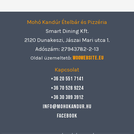
Mohó Kandúr Ételbár és Pizzéria
Smart Dining Kft.
2120 Dunakeszi, Jászai Mari utca 1.
Adószám: 27943782-2-13
Oldal üzemeltető:
Woowebsite.eu
Kapcsolat
+36 20 551 7141
+36 70 528 9224
+36 30 389 3912
info@mohokandur.hu
Facebook