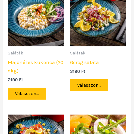
Saláták
Saláták
Majonézes kukorica (20
Görög saláta
dkg)
3190
Ft
2190
Ft
Válasszon...
Válasszon...