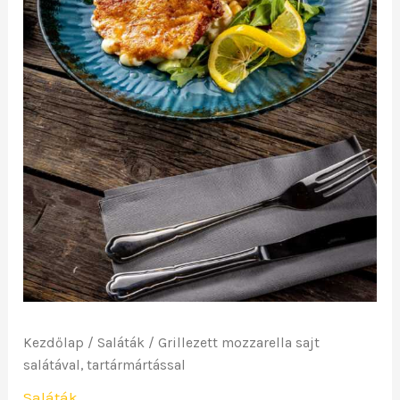
Kezdőlap
/
Saláták
/ Grillezett mozzarella sajt
salátával, tartármártással
Saláták