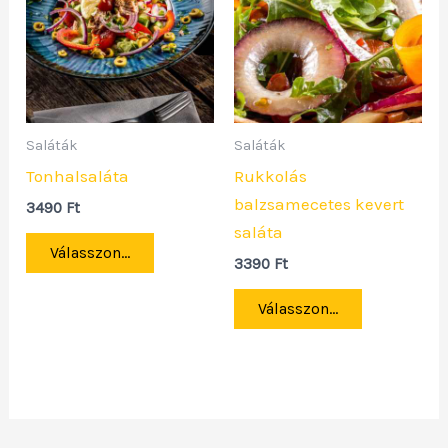
Saláták
Saláták
Tonhalsaláta
Rukkolás
balzsamecetes kevert
3490
Ft
saláta
Válasszon...
3390
Ft
Válasszon...