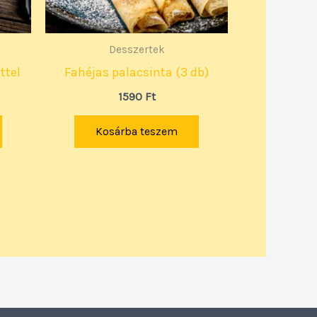
Desszertek
ttel
Fahéjas palacsinta (3 db)
1590
Ft
Kosárba teszem