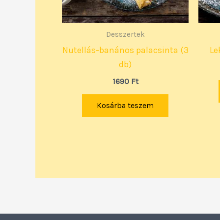
Desszertek
Nutellás-banános palacsinta (3
Le
db)
1690
Ft
Kosárba teszem