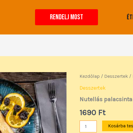
RENDELJ MOST
Ét
Nutellás
Kezdőlap
/
Desszertek
/ 
palacsinta
(3
Desszertek
db)
Nutellás palacsinta
mennyiség
1690
Ft
Kosárba te