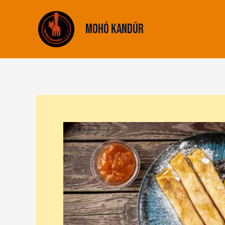
Skip
to
Mohó Kandúr
content