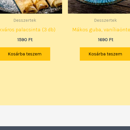
Desszertek
Desszertek
kváros palacsinta (3 db)
Mákos guba, vaníliaönte
1590
Ft
1690
Ft
Kosárba teszem
Kosárba teszem