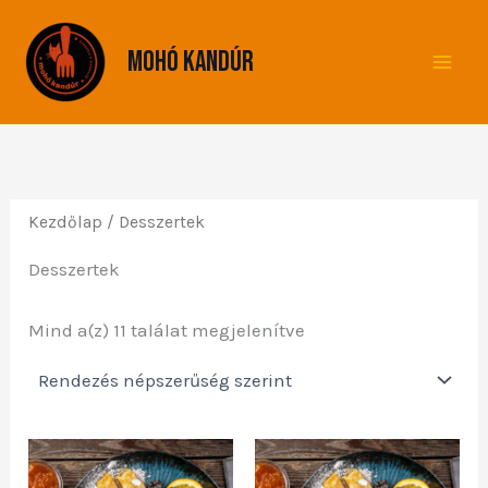
Sorted
Skip
by
to
popularity
Mohó Kandúr
content
Kezdőlap
/ Desszertek
Desszertek
Mind a(z) 11 találat megjelenítve