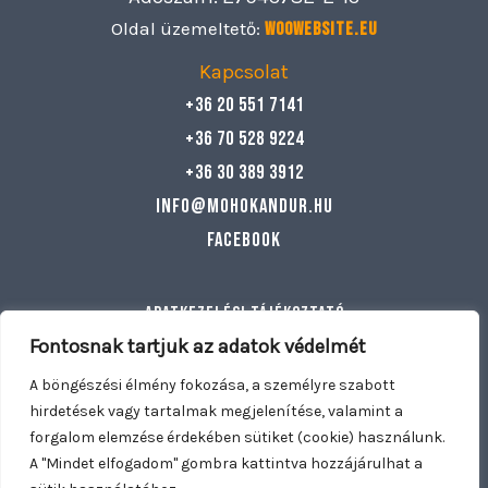
Oldal üzemeltető:
Woowebsite.eu
Kapcsolat
+36 20 551 7141
+36 70 528 9224
+36 30 389 3912
info@mohokandur.hu
Facebook
Adatkezelési tájékoztató
Általános szerződési feltételek
Fontosnak tartjuk az adatok védelmét
Egyéb információ
A böngészési élmény fokozása, a személyre szabott
hirdetések vagy tartalmak megjelenítése, valamint a
forgalom elemzése érdekében sütiket (cookie) használunk.
Copyright © 2026 Mohó Kandúr | Nyitva tartunk: Hétfő –
A "Mindet elfogadom" gombra kattintva hozzájárulhat a
Vasárnap 11:00 – 21:30 | Kiszállítás: Dunakeszi, Fót, Göd,