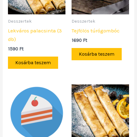
Desszertek
Desszertek
Lekváros palacsinta (3
Tejfölös túrógombóc
db)
1690
Ft
1590
Ft
Kosárba teszem
Kosárba teszem