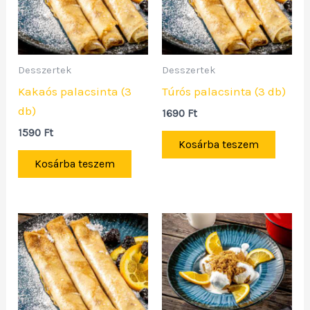
Desszertek
Desszertek
Kakaós palacsinta (3
Túrós palacsinta (3 db)
db)
1690
Ft
1590
Ft
Kosárba teszem
Kosárba teszem