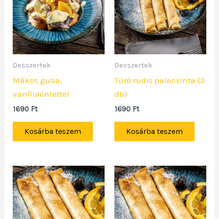
Desszertek
Desszertek
Mákos guba,
Túró rudis palacsinta (3
vaníliaöntettel
db)
1690
Ft
1690
Ft
Kosárba teszem
Kosárba teszem