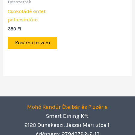
Desszertek
Csokoládé öntet
palacsintára
350
Ft
Kosárba teszem
Mohó Kandúr Ételbár és Pizzéria
Smart Dining Kft.
2120 Dunakeszi, Jászai Mari utca 1.
Adószám: 27943782-2-13