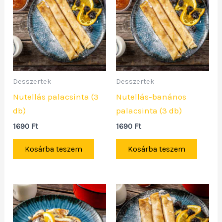
Desszertek
Desszertek
Nutellás palacsinta (3
Nutellás-banános
db)
palacsinta (3 db)
1690
Ft
1690
Ft
Kosárba teszem
Kosárba teszem