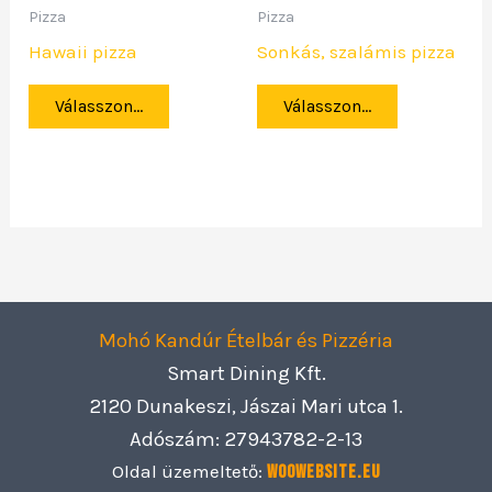
Pizza
Pizza
Hawaii pizza
Sonkás, szalámis pizza
Válasszon...
Válasszon...
Mohó Kandúr Ételbár és Pizzéria
Smart Dining Kft.
2120 Dunakeszi, Jászai Mari utca 1.
Adószám: 27943782-2-13
Oldal üzemeltető:
Woowebsite.eu