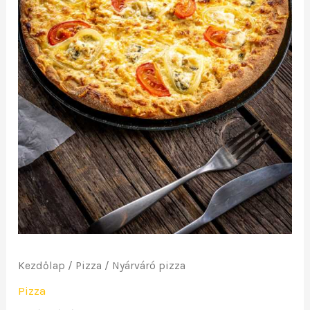
Kezdőlap
/
Pizza
/ Nyárváró pizza
Pizza