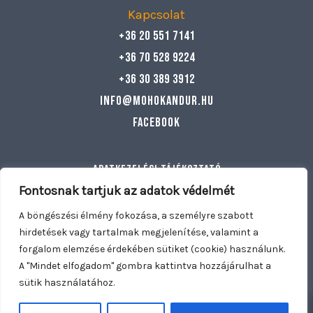
Kapcsolat
+36 20 551 7141
+36 70 528 9224
+36 30 389 3912
info@mohokandur.hu
Facebook
Adatkezelési tájékoztató
Általános szerződési feltételek
Fontosnak tartjuk az adatok védelmét
Egyéb információ
A böngészési élmény fokozása, a személyre szabott
hirdetések vagy tartalmak megjelenítése, valamint a
forgalom elemzése érdekében sütiket (cookie) használunk.
Copyright © 2026 Mohó Kandúr | Nyitva tartunk: Hétfő –
A "Mindet elfogadom" gombra kattintva hozzájárulhat a
Vasárnap 11:00 – 21:30 | Kiszállítás: Dunakeszi, Fót, Göd,
sütik használatához.
0
0
Mogyoród, Káposztásmegyer