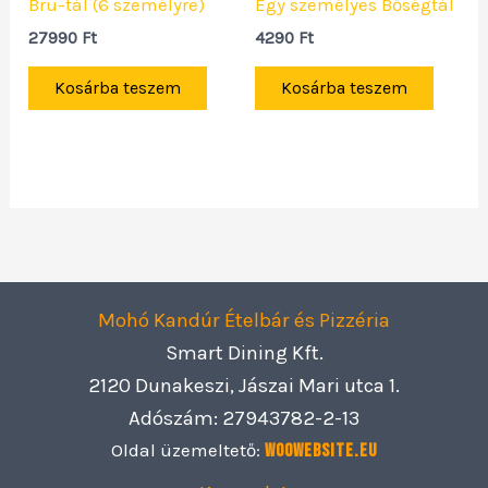
Bru-tál (6 személyre)
Egy személyes Bőségtál
27990
Ft
4290
Ft
Kosárba teszem
Kosárba teszem
Mohó Kandúr Ételbár és Pizzéria
Smart Dining Kft.
2120 Dunakeszi, Jászai Mari utca 1.
Adószám: 27943782-2-13
Oldal üzemeltető:
Woowebsite.eu