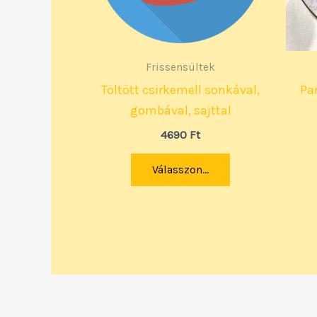
Frissensültek
Töltött csirkemell sonkával,
Pa
gombával, sajttal
4690
Ft
Válasszon...