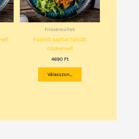
Frissensültek
mell
Füstölt sajttal töltött
csirkemell
4690
Ft
Válasszon...