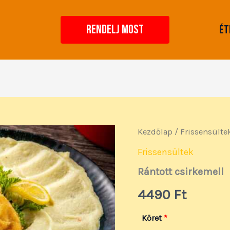
RENDELJ MOST
Ét
Rántott
Kezdőlap
/
Frissensülte
csirkemell
mennyiség
Frissensültek
Rántott csirkemell
4490
Ft
Köret
*