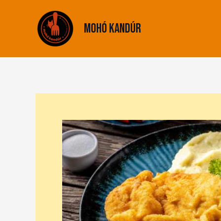
Skip
to
Mohó Kandúr
content