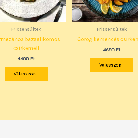
Frissensültek
Frissensültek
rmezános bazsalikomos
Görög kemencés csirke
csirkemell
4690
Ft
4490
Ft
Válasszon...
Válasszon...