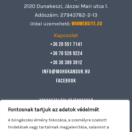
2120 Dunakeszi, Jászai Mari utca 1.
Adószám: 27943782-2-13
Oldal üzemeltető:
Woowebsite.eu
Kapcsolat
+36 20 551 7141
+36 70 528 9224
+36 30 389 3912
info@mohokandur.hu
Facebook
Adatkezelési tájékoztató
Általános szerződési feltételek
Fontosnak tartjuk az adatok védelmét
Egyéb információ
A böngészési élmény fokozása, a személyre szabott
hirdetések vagy tartalmak megjelenítése, valamint a