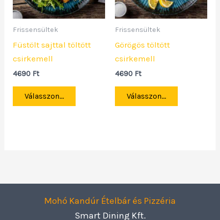
Frissensültek
Frissensültek
Füstölt sajttal töltött
Görögös töltött
csirkemell
csirkemell
4690
Ft
4690
Ft
Válasszon...
Válasszon...
Mohó Kandúr Ételbár és Pizzéria
Smart Dining Kft.