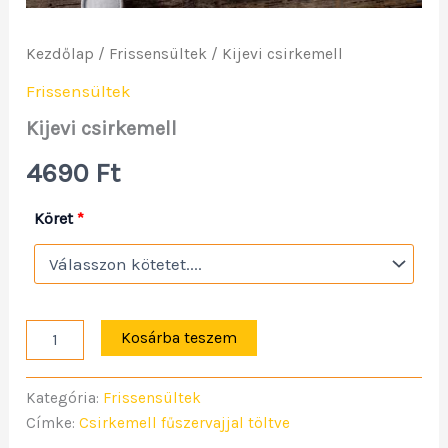
Kezdőlap
/
Frissensültek
/ Kijevi csirkemell
Frissensültek
Kijevi csirkemell
4690
Ft
Köret
*
Kosárba teszem
Kategória:
Frissensültek
Címke:
Csirkemell fűszervajjal töltve