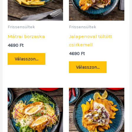
Frissensültek
Frissensültek
Mátrai borzaska
Jalapenoval töltött
csirkemell
4690
Ft
4690
Ft
Válasszon...
Válasszon...