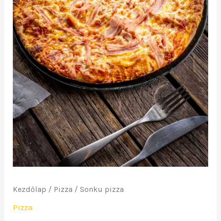
Kezdőlap
/
Pizza
/ Sonku pizza
Pizza