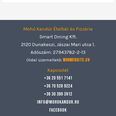
Mohó Kandúr Ételbár és Pizzéria
Smart Dining Kft.
2120 Dunakeszi, Jászai Mari utca 1.
Adószám: 27943782-2-13
Oldal üzemeltető:
Woowebsite.eu
Kapcsolat
+36 20 551 7141
+36 70 528 9224
+36 30 389 3912
info@mohokandur.hu
Facebook