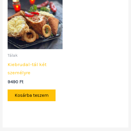
Tálak
Kiebrudal-tál két
személyre
9490
Ft
Kosárba teszem