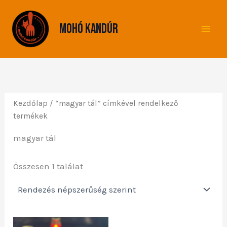
Skip
to
Mohó Kandúr
content
Kezdőlap
/ “magyar tál” címkével rendelkező
termékek
magyar tál
Összesen 1 találat