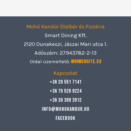
Mohó Kandúr Ételbár és Pizzéria
Smart Dining Kft.
2120 Dunakeszi, Jászai Mari utca 1.
Adószám: 27943782-2-13
Oldal üzemeltető:
Woowebsite.eu
Kapcsolat
+36 20 551 7141
+36 70 528 9224
+36 30 389 3912
info@mohokandur.hu
Facebook