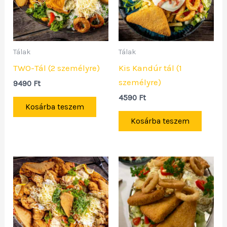
Tálak
Tálak
TWO-Tál (2 személyre)
Kis Kandúr tál (1
személyre)
9490
Ft
4590
Ft
Kosárba teszem
Kosárba teszem