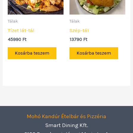
Tálak
Tálak
Tízet lát-tál
Szép-tál
45990
Ft
13790
Ft
Kosárba teszem
Kosárba teszem
Mohó Kandúr Ételbár és Pizzéria
Smart Dining Kft.