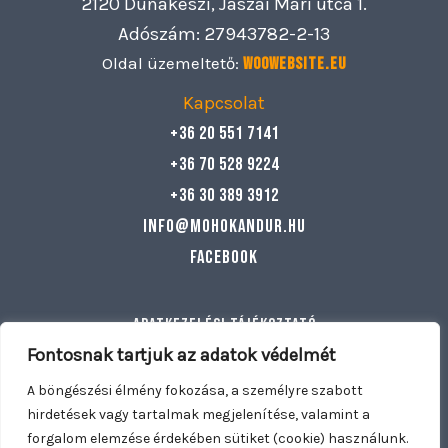
2120 Dunakeszi, Jászai Mari utca 1.
Adószám: 27943782-2-13
Oldal üzemeltető:
Woowebsite.eu
Kapcsolat
+36 20 551 7141
+36 70 528 9224
+36 30 389 3912
info@mohokandur.hu
Facebook
Adatkezelési tájékoztató
Általános szerződési feltételek
Fontosnak tartjuk az adatok védelmét
Egyéb információ
A böngészési élmény fokozása, a személyre szabott
hirdetések vagy tartalmak megjelenítése, valamint a
forgalom elemzése érdekében sütiket (cookie) használunk.