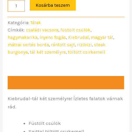
Kosárba teszem
Kategória:
Tálak
Címkék:
családi vacsora
,
füstölt csülök
,
hagymakarika
,
ínyenc fogás
,
Kiebrudal
,
magyar tál
,
mátrai sertés borda
,
rántott sajt
,
rizibizi
,
steak
burgonya
,
tál két személyre
,
töltött csirkemell
Leírás
Kiebrudal-tál két személyre! Ízletes falatok várnak
rád.
Füstölt csülök
Sajttal töltött csirkemell