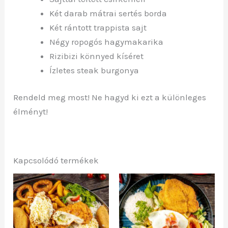
Két darab mátrai sertés borda
Két rántott trappista sajt
Négy ropogós hagymakarika
Rizibizi könnyed kíséret
Ízletes steak burgonya
Rendeld meg most! Ne hagyd ki ezt a különleges
élményt!
Kapcsolódó termékek