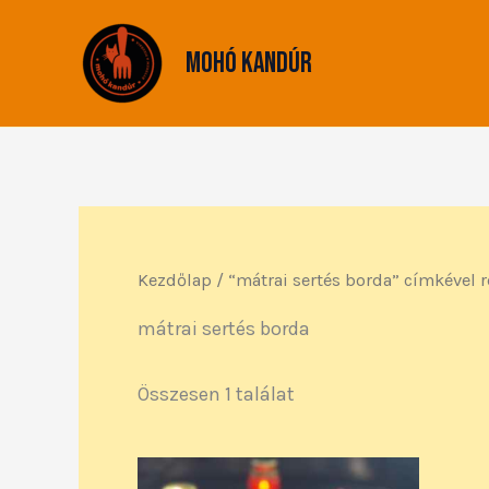
Skip
to
Mohó Kandúr
content
Kezdőlap
/ “mátrai sertés borda” címkével 
mátrai sertés borda
Összesen 1 találat