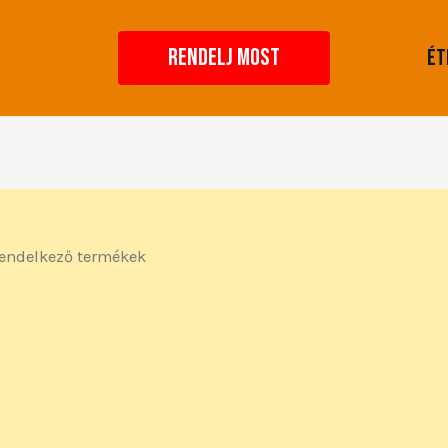
RENDELJ MOST
Ét
rendelkező termékek