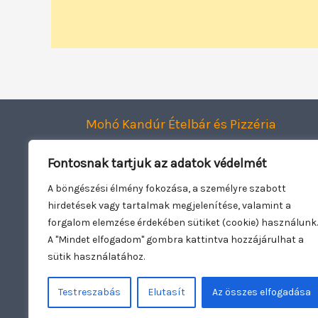
Mohó Kandúr Ételbár és Pizzéria
Smart Dining Kft.
Fontosnak tartjuk az adatok védelmét
2120 Dunakeszi, Jászai Mari utca 1.
Adószám: 27943782-2-13
A böngészési élmény fokozása, a személyre szabott
hirdetések vagy tartalmak megjelenítése, valamint a
Oldal üzemeltető:
Woowebsite.eu
forgalom elemzése érdekében sütiket (cookie) használunk.
A "Mindet elfogadom" gombra kattintva hozzájárulhat a
sütik használatához.
Testreszabás
Elutasít
Az összes elfogadása
Copyright © 2026 Mohó Kandúr | Nyitva t