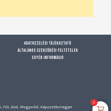
Adatkezelési tájékoztató
Általános szerződési feltételek
Egyéb információ
0
0
szi, Fót, Göd, Mogyoród, Káposztásmegyer