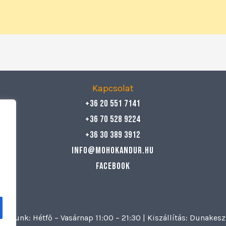
Kapcsolat
+36 20 551 7141
+36 70 528 9224
+36 30 389 3912
info@mohokandur.hu
Facebook
artunk: Hétfő – Vasárnap 11:00 – 21:30 | Kiszállítás: Dunake