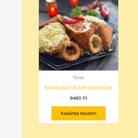
Tálak
Kiebrudal-tál két személyre
9490
Ft
Kosárba teszem