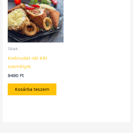
Tálak
Kiebrudal-tál két
személyre
9490
Ft
Kosárba teszem