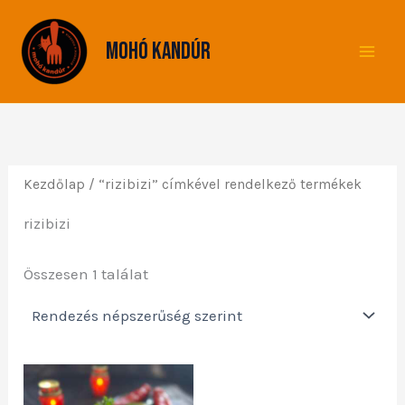
Skip
to
Mohó Kandúr
content
Kezdőlap
/ “rizibizi” címkével rendelkező termékek
rizibizi
Összesen 1 találat