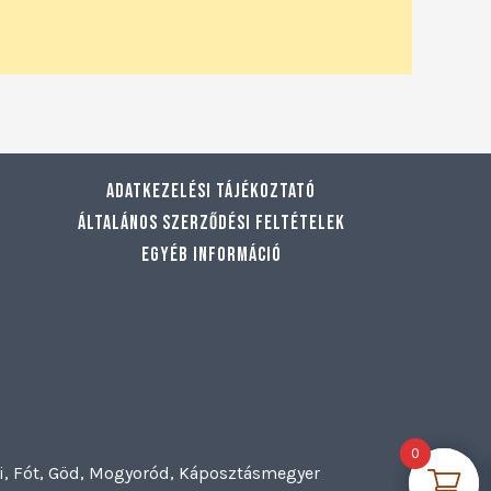
Adatkezelési tájékoztató
Általános szerződési feltételek
Egyéb információ
0
0
szi, Fót, Göd, Mogyoród, Káposztásmegyer