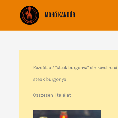
Skip
to
Mohó Kandúr
content
Kezdőlap
/ “steak burgonya” címkével rend
steak burgonya
Összesen 1 találat