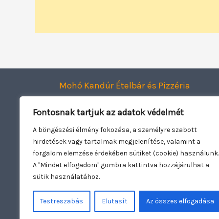
Mohó Kandúr Ételbár és Pizzéria
Smart Dining Kft.
Fontosnak tartjuk az adatok védelmét
2120 Dunakeszi, Jászai Mari utca 1.
Adószám: 27943782-2-13
A böngészési élmény fokozása, a személyre szabott
hirdetések vagy tartalmak megjelenítése, valamint a
Oldal üzemeltető:
Woowebsite.eu
forgalom elemzése érdekében sütiket (cookie) használunk.
A "Mindet elfogadom" gombra kattintva hozzájárulhat a
sütik használatához.
Testreszabás
Elutasít
Az összes elfogadása
Copyright © 2026 Mohó Kandúr | Nyitva t