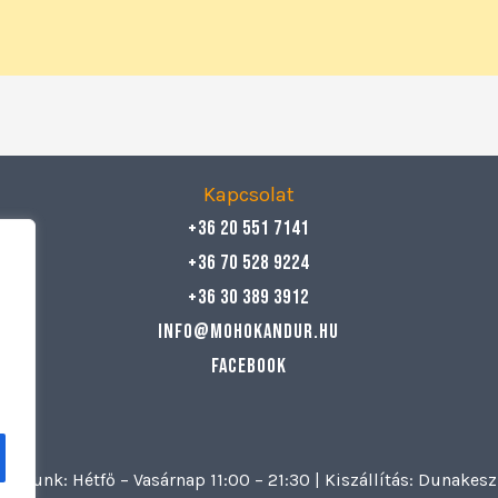
Kapcsolat
+36 20 551 7141
+36 70 528 9224
+36 30 389 3912
info@mohokandur.hu
Facebook
artunk: Hétfő – Vasárnap 11:00 – 21:30 | Kiszállítás: Dunake