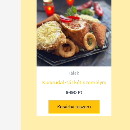
Tálak
Kiebrudal-tál két személyre
9490
Ft
Kosárba teszem