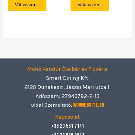
Válasszon...
Válasszon...
Mohó Kandúr Ételbár és Pizzéria
Smart Dining Kft.
2120 Dunakeszi, Jászai Mari utca 1.
Adószám: 27943782-2-13
Oldal üzemeltető:
Woowebsite.eu
Kapcsolat
+36 20 551 7141