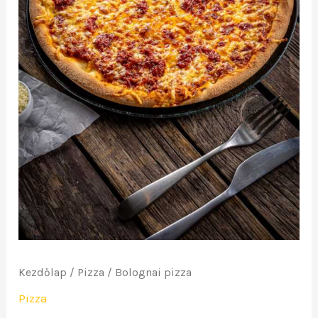
Kezdőlap
/
Pizza
/ Bolognai pizza
Pizza