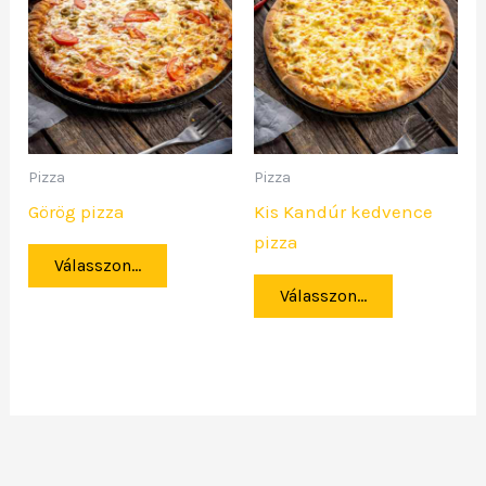
Pizza
Pizza
Görög pizza
Kis Kandúr kedvence
pizza
Válasszon...
Válasszon...