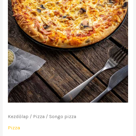
Kezdőlap
/
Pizza
/ Songo pizza
Pizza