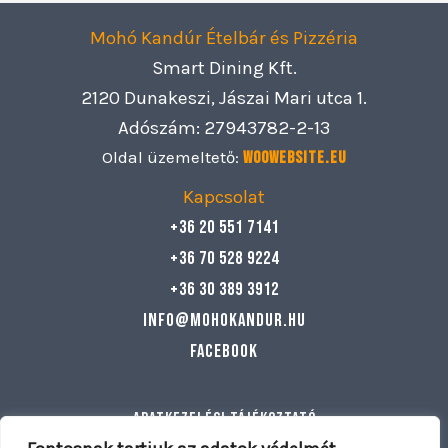
Mohó Kandúr Ételbár és Pizzéria
Smart Dining Kft.
2120 Dunakeszi, Jászai Mari utca 1.
Adószám: 27943782-2-13
Oldal üzemeltető:
Woowebsite.eu
Kapcsolat
+36 20 551 7141
+36 70 528 9224
+36 30 389 3912
info@mohokandur.hu
Facebook
Adatkezelési tájékoztató
Általános szerződési feltételek