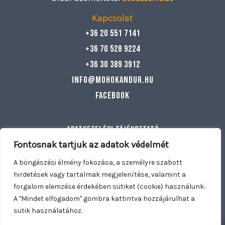
Kapcsolat
+36 20 551 7141
+36 70 528 9224
+36 30 389 3912
info@mohokandur.hu
Facebook
Adatkezelési tájékoztató
Általános szerződési feltételek
Fontosnak tartjuk az adatok védelmét
Egyéb információ
A böngészési élmény fokozása, a személyre szabott
hirdetések vagy tartalmak megjelenítése, valamint a
forgalom elemzése érdekében sütiket (cookie) használunk.
Copyright © 2026 Mohó Kandúr | Nyitva tartunk: Hétfő –
A "Mindet elfogadom" gombra kattintva hozzájárulhat a
Vasárnap 11:00 – 21:30 | Kiszállítás: Dunakeszi, Fót, Göd,
sütik használatához.
0
0
Mogyoród, Káposztásmegyer