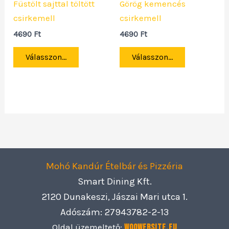
Füstölt sajttal töltött
Görög kemencés
csirkemell
csirkemell
4690
Ft
4690
Ft
Válasszon...
Válasszon...
Mohó Kandúr Ételbár és Pizzéria
Smart Dining Kft.
2120 Dunakeszi, Jászai Mari utca 1.
Adószám: 27943782-2-13
Oldal üzemeltető:
Woowebsite.eu