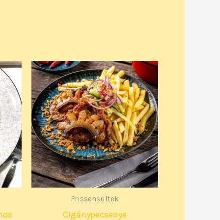
Frissensültek
mos
Cigánypecsenye