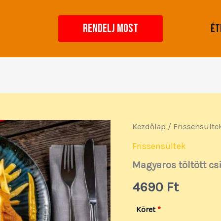
RENDELJ MOST
Ét
Magyaros
Kezdőlap
/
Frissensülte
töltött
csirkemell
Frissensültek
mennyiség
Magyaros töltött cs
4690
Ft
Köret
*