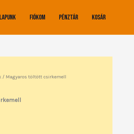
lapunk
Fiókom
Pénztár
Kosár
k
/ Magyaros töltött csirkemell
irkemell