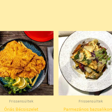
Frissensültek
Frissensültek
Óriás Bécsiszelet
Parmezános bazsaliko