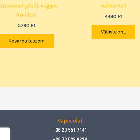
zűzpecsenyéből, vegyes
csirkemell
körettel
4490
Ft
5790
Ft
Válasszon...
Kosárba teszem
Kapcsolat
+36 20 551 7141
+36 70 528 9224