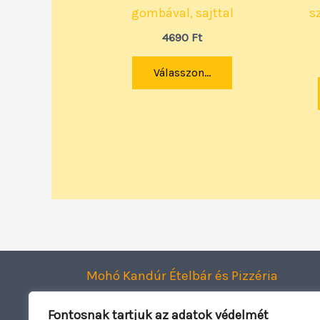
gombával, sajttal
s
4690
Ft
Válasszon...
Mohó Kandúr Ételbár és Pizzéria
Smart Dining Kft.
Fontosnak tartjuk az adatok védelmét
2120 Dunakeszi, Jászai Mari utca 1.