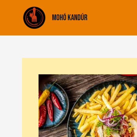
Skip
to
Mohó Kandúr
content