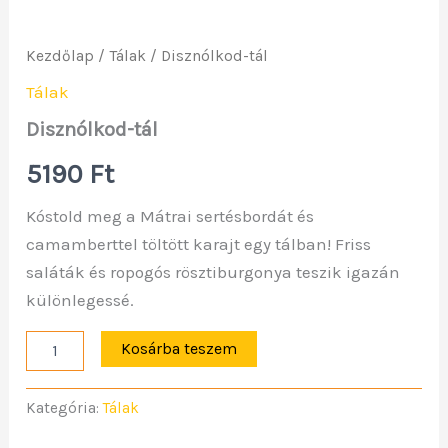
Kezdőlap
/
Tálak
/ Disznólkod-tál
Tálak
Disznólkod-tál
5190
Ft
Kóstold meg a Mátrai sertésbordát és
camamberttel töltött karajt egy tálban! Friss
saláták és ropogós rösztiburgonya teszik igazán
különlegessé.
Kosárba teszem
Kategória:
Tálak