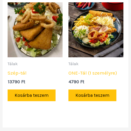
Tálak
Tálak
Szép-tál
ONE-Tál (1 személyre)
13790
Ft
4790
Ft
Kosárba teszem
Kosárba teszem