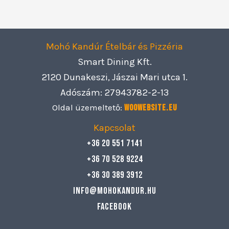
Mohó Kandúr Ételbár és Pizzéria
Smart Dining Kft.
2120 Dunakeszi, Jászai Mari utca 1.
Adószám: 27943782-2-13
Oldal üzemeltető:
Woowebsite.eu
Kapcsolat
+36 20 551 7141
+36 70 528 9224
+36 30 389 3912
info@mohokandur.hu
Facebook