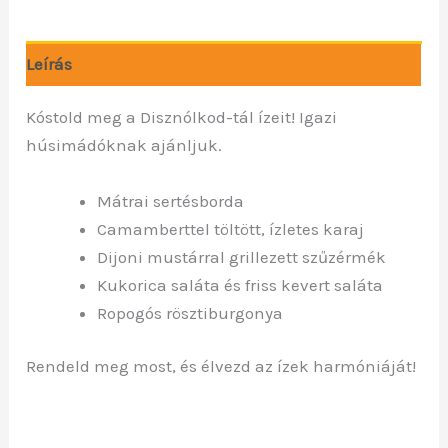
Leírás
Kóstold meg a Disznólkod-tál ízeit! Igazi
húsimádóknak ajánljuk.
Mátrai sertésborda
Camamberttel töltött, ízletes karaj
Dijoni mustárral grillezett szűzérmék
Kukorica saláta és friss kevert saláta
Ropogós rösztiburgonya
Rendeld meg most, és élvezd az ízek harmóniáját!