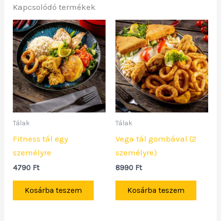
Kapcsolódó termékek
Tálak
Tálak
Fitness tál egy
Vega tál gombával (2
személyre
személyre)
4790
Ft
8990
Ft
Kosárba teszem
Kosárba teszem