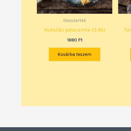
Desszertek
Nutellás palacsinta (3 db)
Túr
1690
Ft
Kosárba teszem