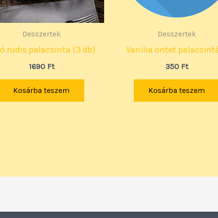
Desszertek
Desszertek
ó rudis palacsinta (3 db)
Vanilia öntet palacsint
1690
Ft
350
Ft
Kosárba teszem
Kosárba teszem