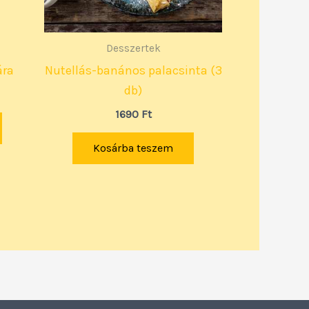
Desszertek
ára
Nutellás-banános palacsinta (3
db)
1690
Ft
Kosárba teszem