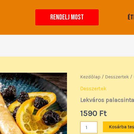
RENDELJ MOST
Ét
Lekváros
Kezdőlap
/
Desszertek
/ 
palacsinta
(3
Desszertek
db)
Lekváros palacsinta
mennyiség
1590
Ft
Kosárba te