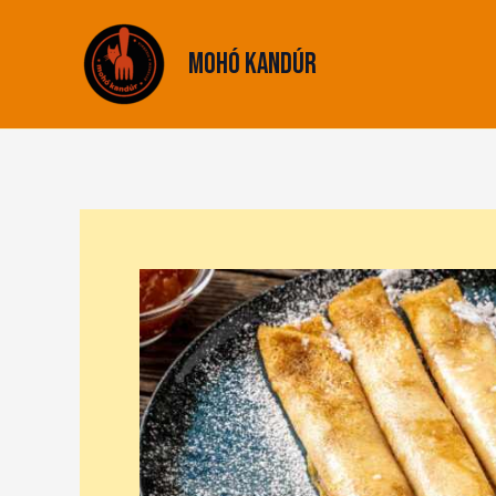
Skip
to
Mohó Kandúr
content