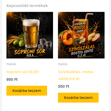
Kapcsolódó termékek
Italok
Italok
Soproni sör (0,5l)
Szívószálas, rostos
üdítő 0,2 dl
950
Ft
550
Ft
Kosárba teszem
Kosárba teszem