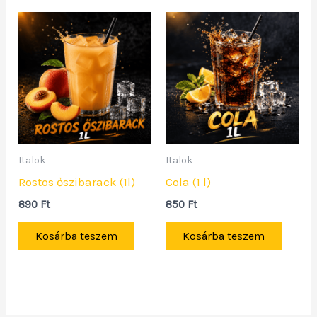
Italok
Italok
Rostos őszibarack (1l)
Cola (1 l)
890
Ft
850
Ft
Kosárba teszem
Kosárba teszem