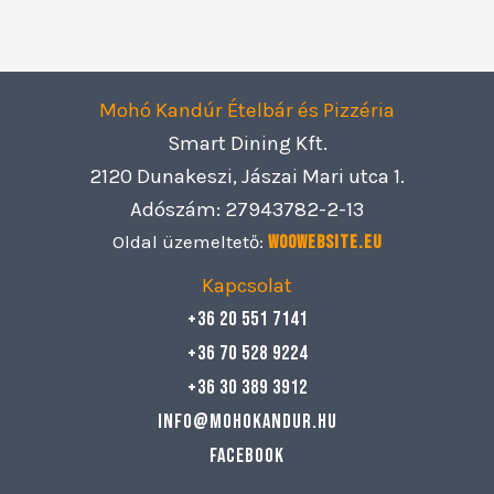
Mohó Kandúr Ételbár és Pizzéria
Smart Dining Kft.
2120 Dunakeszi, Jászai Mari utca 1.
Adószám: 27943782-2-13
Oldal üzemeltető:
Woowebsite.eu
Kapcsolat
+36 20 551 7141
+36 70 528 9224
+36 30 389 3912
info@mohokandur.hu
Facebook