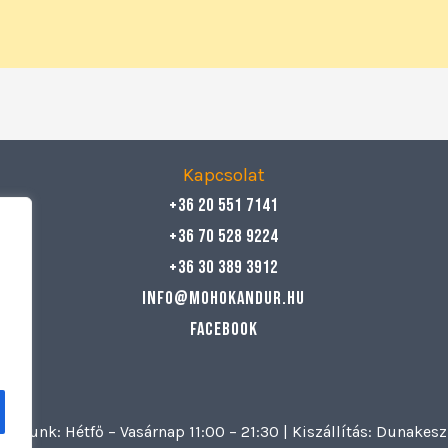
Kapcsolat
+36 20 551 7141
+36 70 528 9224
+36 30 389 3912
info@mohokandur.hu
Facebook
artunk: Hétfő – Vasárnap 11:00 – 21:30 | Kiszállítás: Dunake