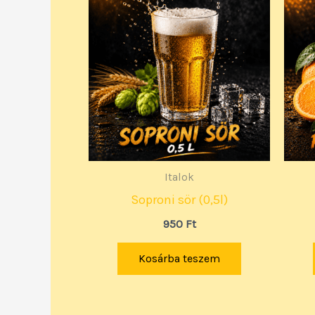
Italok
Soproni sör (0,5l)
950
Ft
Kosárba teszem