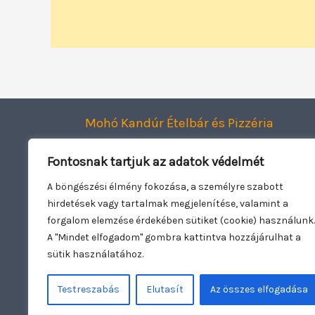
Mohó Kandúr Ételbár és Pizzéria
Smart Dining Kft.
Fontosnak tartjuk az adatok védelmét
2120 Dunakeszi, Jászai Mari utca 1.
Adószám: 27943782-2-13
A böngészési élmény fokozása, a személyre szabott
hirdetések vagy tartalmak megjelenítése, valamint a
Oldal üzemeltető:
Woowebsite.eu
forgalom elemzése érdekében sütiket (cookie) használunk.
A "Mindet elfogadom" gombra kattintva hozzájárulhat a
sütik használatához.
Testreszabás
Elutasít
Az összes elfogadása
Copyright © 2026 Mohó Kandúr | Nyitva t