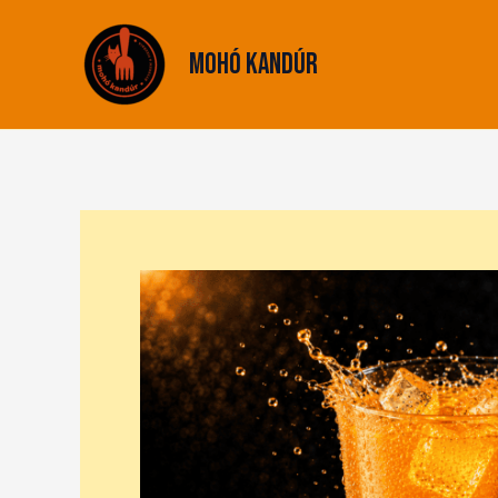
Skip
to
Mohó Kandúr
content