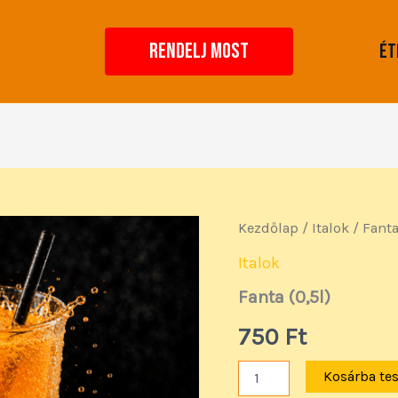
RENDELJ MOST
Ét
Fanta
Kezdőlap
/
Italok
/ Fanta
(0,5l)
mennyiség
Italok
Fanta (0,5l)
750
Ft
Kosárba te