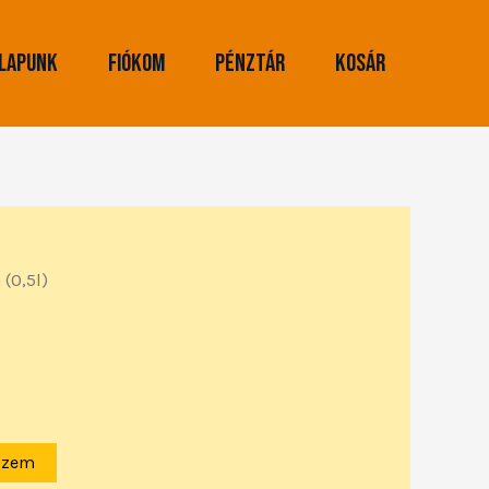
lapunk
Fiókom
Pénztár
Kosár
 (0,5l)
szem