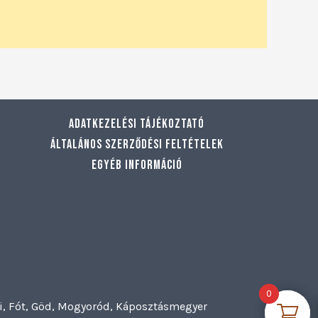
Adatkezelési tájékoztató
Általános szerződési feltételek
Egyéb információ
0
0
szi, Fót, Göd, Mogyoród, Káposztásmegyer