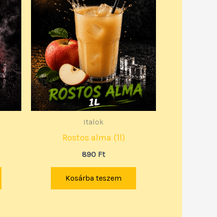
Italok
Rostos alma (1l)
890
Ft
Kosárba teszem