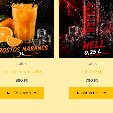
Italok
Italok
Rostos narancs (1l)
Hell (0,25l)
890
Ft
790
Ft
Kosárba teszem
Kosárba teszem