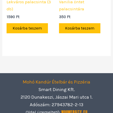
Lekváros palacsinta (3
Vanilia öntet
db)
palacsintára
1590
Ft
350
Ft
Kosárba teszem
Kosárba teszem
Mohó Kandúr Ételbár és Pizzéria
Smart Dining Kft.
2120 Dunakeszi, Jászai Mari utca 1.
Adószám: 27943782-2-13
Oldal üzemeltető:
Woowebsite.eu