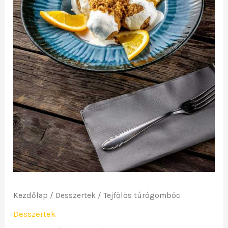
Kezdőlap
/
Desszertek
/ Tejfölös túrógombóc
Desszertek