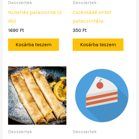
Desszertek
Desszertek
Nutellás palacsinta (3
Csokoládé öntet
db)
palacsintára
1690
Ft
350
Ft
Kosárba teszem
Kosárba teszem
Desszertek
Desszertek