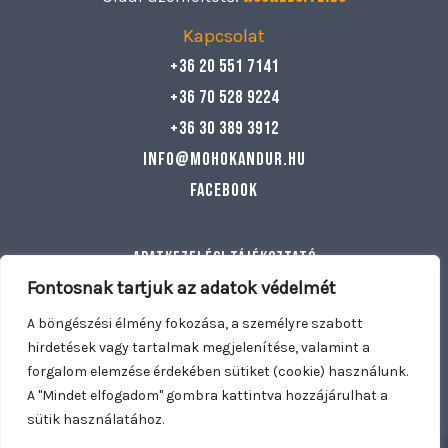
Kapcsolat
+36 20 551 7141
+36 70 528 9224
+36 30 389 3912
info@mohokandur.hu
Facebook
Adatkezelési tájékoztató
Általános szerződési feltételek
Fontosnak tartjuk az adatok védelmét
Egyéb információ
A böngészési élmény fokozása, a személyre szabott
hirdetések vagy tartalmak megjelenítése, valamint a
forgalom elemzése érdekében sütiket (cookie) használunk.
Copyright © 2026 Mohó Kandúr | Nyitva tartunk: Hétfő –
A "Mindet elfogadom" gombra kattintva hozzájárulhat a
Vasárnap 11:00 – 21:30 | Kiszállítás: Dunakeszi, Fót, Göd,
sütik használatához.
0
0
Mogyoród, Káposztásmegyer