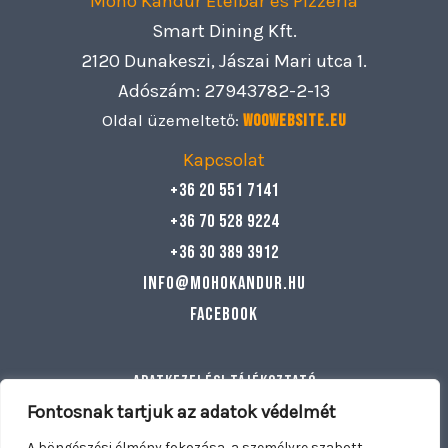
Mohó Kandúr Ételbár és Pizzéria
Smart Dining Kft.
2120 Dunakeszi, Jászai Mari utca 1.
Adószám: 27943782-2-13
Oldal üzemeltető:
Woowebsite.eu
Kapcsolat
+36 20 551 7141
+36 70 528 9224
+36 30 389 3912
info@mohokandur.hu
Facebook
Adatkezelési tájékoztató
Általános szerződési feltételek
Fontosnak tartjuk az adatok védelmét
Egyéb információ
A böngészési élmény fokozása, a személyre szabott